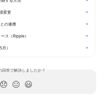
括登録する方法
他仕様変更
tor との連携
リリース（Ripple）
年5月）
の回答で解決しましたか？
😞
😐
😃