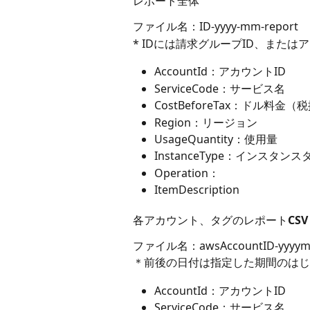
レポート全体
ファイル名：ID-yyyy-mm-report
* IDには請求グループID、または
AccountId：アカウントID
ServiceCode：サービス名
CostBeforeTax：ドル料金（
Region：リージョン
UsageQuantity：使用量
InstanceType：インスタン
Operation：
ItemDescription 
各アカウント、タグのレポートCSV
ファイル名：awsAccountID-yyyym
＊前後の日付は指定した期間のはじ
AccountId：アカウントID
ServiceCode：サービス名