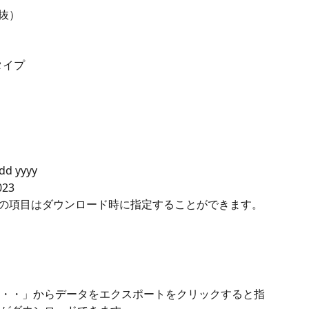
税抜）
スタイプ
d yyyy
023
Sの項目はダウンロード時に指定することができます。
・・」からデータをエクスポートをクリックすると指